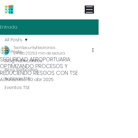
Entrada
All Posts
TechSecurityElectronics
All Posts
24 feb 2025
3 min de lectura
SEGURIDAD AEROPORTUARIA:
Blog Fabricantes
OPTIMIZANDO PROCESOS Y
Blog Verticales
REDUCIENDO RIESGOS CON TSE
Noticias TSE
Actualizado:
30 abr 2025
Eventos TSE