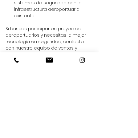
sistemas de seguridad con la 
infraestructura aeroportuaria 
existente.
Si buscas participar en proyectos 
aeroportuarios y necesitas la mejor 
tecnología en seguridad, contacta 
con nuestro equipo de ventas y 
descubre cómo podemos ayudarte 
al correo 
sales@techsecurityelectronics.com
Blog Verticales
Ver todo
Entradas recientes