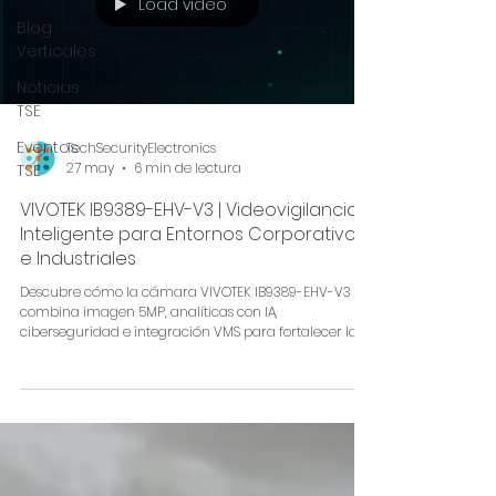
Load video
Blog
Verticales
Noticias
TSE
Eventos
TechSecurityElectronics
27 may
6 min de lectura
TSE
VIVOTEK IB9389-EHV-V3 | Videovigilancia
Inteligente para Entornos Corporativos
e Industriales
Descubre cómo la cámara VIVOTEK IB9389-EHV-V3
combina imagen 5MP, analíticas con IA,
ciberseguridad e integración VMS para fortalecer la
seguridad perimetral y optimizar el monitoreo
empresarial.