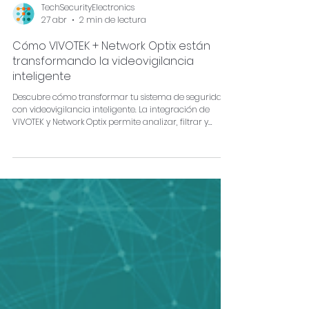
TechSecurityElectronics
27 abr
2 min de lectura
Cómo VIVOTEK + Network Optix están
transformando la videovigilancia
inteligente
Descubre cómo transformar tu sistema de seguridad
con videovigilancia inteligente. La integración de
VIVOTEK y Network Optix permite analizar, filtrar y
encontrar información en segundos, mejorando la
eficiencia operativa y la toma de decisiones.