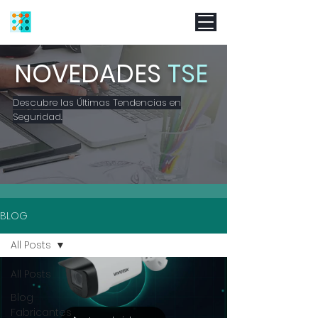
NOVEDADES
TSE
Descubre las Últimas Tendencias en
Seguridad.
BLOG
All Posts
All Posts
Blog
Fabricantes