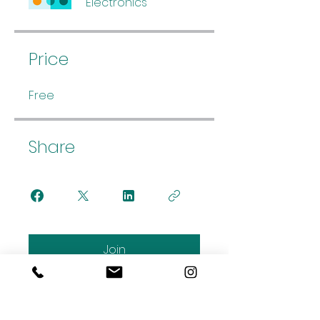
Electronics
Price
Free
Share
Join